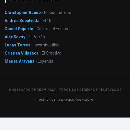
Christopher Bueno
- El todo terreno
Andrés Sepúlveda
- El 10
Daniel Gajardo
- Golero del Equipo
Alex Savoy
- El Patrón
Lucas Torres
- Incombustible
Cristian Villaseca
- El Creativo
Matías Aravena
- Leyenda
© 2026 CAPO DE PROVINCIA - TODOS LOS DERECHOS RESERVADOS
|
POLÍTICA DE PRIVACIDAD
CONTACTO