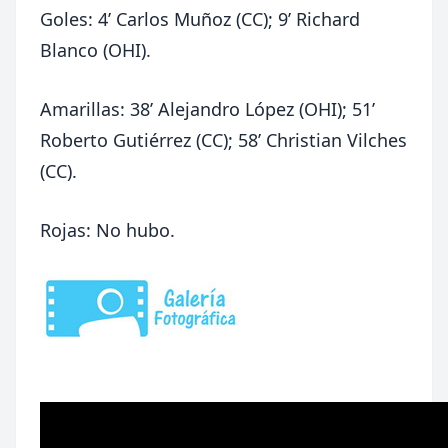
Goles:
4’
Carlos Muñoz (CC);
9’
Richard
Blanco (OHI).
Amarillas:
38’
Alejandro López (OHI);
51’
Roberto Gutiérrez (CC);
58’
Christian Vilches
(CC).
Rojas: No hubo.