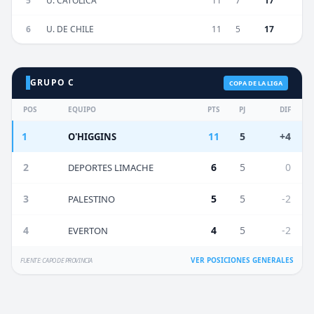
5
U. CATÓLICA
11
7
17
6
U. DE CHILE
11
5
17
GRUPO C
COPA DE LA LIGA
POS
EQUIPO
PTS
PJ
DIF
1
11
5
+4
O'HIGGINS
2
6
5
0
DEPORTES LIMACHE
3
5
5
-2
PALESTINO
4
4
5
-2
EVERTON
VER POSICIONES GENERALES
FUENTE: CAPO DE PROVINCIA