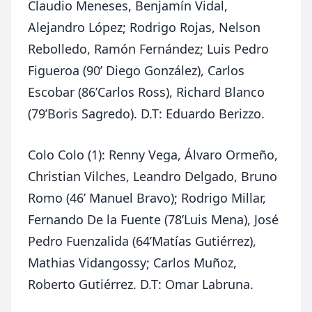
Claudio Meneses, Benjamín Vidal,
Alejandro López; Rodrigo Rojas, Nelson
Rebolledo, Ramón Fernández; Luis Pedro
Figueroa (
90’
Diego González), Carlos
Escobar (
86’
Carlos Ross), Richard Blanco
(
79’
Boris Sagredo). D.T: Eduardo Berizzo.
Colo Colo (1): Renny Vega, Álvaro Ormeño,
Christian Vilches, Leandro Delgado, Bruno
Romo (
46’
Manuel Bravo); Rodrigo Millar,
Fernando De la Fuente (
78’
Luis Mena), José
Pedro Fuenzalida (
64’
Matías Gutiérrez),
Mathias Vidangossy; Carlos Muñoz,
Roberto Gutiérrez. D.T: Omar Labruna.