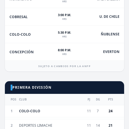
HRS
3:00 P.M.
U. DE CHILE
COBRESAL
HRS
5:30 P.M.
ÑUBLENSE
COLO-COLO
HRS
8:00 P.M.
EVERTON
CONCEPCIÓN
HRS
SUJETO A CAMBIOS POR LA ANFP
PRIMERA DIVISIÓN
POS
CLUB
PJ
DG
PTS
1
COLO-COLO
11
7
24
2
DEPORTES LIMACHE
11
14
21