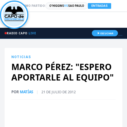
PRÓXIMO PARTIDO:
ENTRADAS
O'HIGGINS
VS
SAO PAULO
RADIO CAPO
LIVE
ESCUCHAR
NOTICIAS
MARCO PÉREZ: "ESPERO
APORTARLE AL EQUIPO"
POR
MATÍAS
|
21 DE JULIO DE 2012