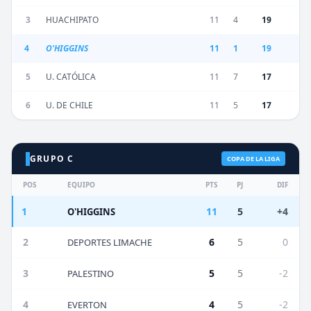
3
HUACHIPATO
11
4
19
4
O'HIGGINS
11
1
19
5
U. CATÓLICA
11
7
17
6
U. DE CHILE
11
5
17
GRUPO C
COPA DE LA LIGA
POS
EQUIPO
PTS
PJ
DIF
1
11
5
+4
O'HIGGINS
2
6
5
0
DEPORTES LIMACHE
3
5
5
-2
PALESTINO
4
4
5
-2
EVERTON