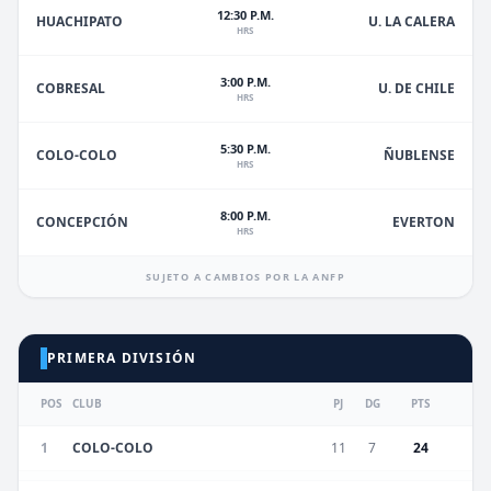
12:30 P.M.
HUACHIPATO
U. LA CALERA
HRS
3:00 P.M.
U. DE CHILE
COBRESAL
HRS
5:30 P.M.
ÑUBLENSE
COLO-COLO
HRS
8:00 P.M.
EVERTON
CONCEPCIÓN
HRS
SUJETO A CAMBIOS POR LA ANFP
PRIMERA DIVISIÓN
POS
CLUB
PJ
DG
PTS
1
COLO-COLO
11
7
24