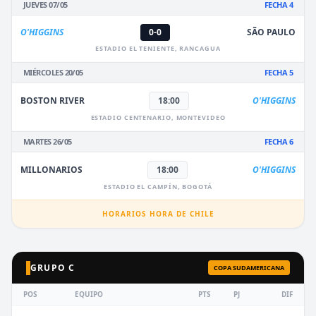
JUEVES 07/05
FECHA 4
O'HIGGINS
0-0
SÃO PAULO
ESTADIO EL TENIENTE, RANCAGUA
MIÉRCOLES 20/05
FECHA 5
BOSTON RIVER
18:00
O'HIGGINS
ESTADIO CENTENARIO, MONTEVIDEO
MARTES 26/05
FECHA 6
MILLONARIOS
18:00
O'HIGGINS
ESTADIO EL CAMPÍN, BOGOTÁ
HORARIOS HORA DE CHILE
GRUPO C
COPA SUDAMERICANA
POS
EQUIPO
PTS
PJ
DIF