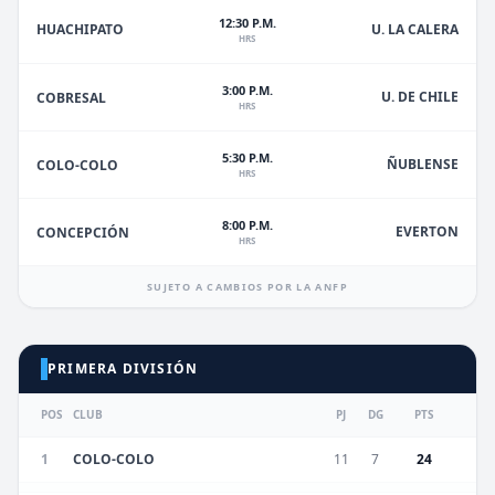
12:30 P.M.
HUACHIPATO
U. LA CALERA
HRS
3:00 P.M.
U. DE CHILE
COBRESAL
HRS
5:30 P.M.
ÑUBLENSE
COLO-COLO
HRS
8:00 P.M.
EVERTON
CONCEPCIÓN
HRS
SUJETO A CAMBIOS POR LA ANFP
PRIMERA DIVISIÓN
POS
CLUB
PJ
DG
PTS
1
COLO-COLO
11
7
24