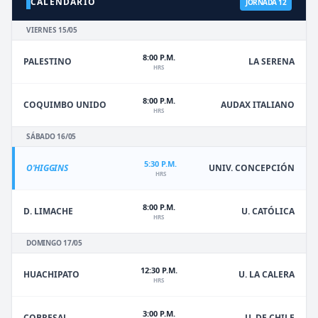
CALENDARIO
JORNADA 12
VIERNES 15/05
8:00 P.M.
PALESTINO
LA SERENA
HRS
8:00 P.M.
COQUIMBO UNIDO
AUDAX ITALIANO
HRS
SÁBADO 16/05
5:30 P.M.
O'HIGGINS
UNIV. CONCEPCIÓN
HRS
8:00 P.M.
D. LIMACHE
U. CATÓLICA
HRS
DOMINGO 17/05
12:30 P.M.
HUACHIPATO
U. LA CALERA
HRS
3:00 P.M.
U. DE CHILE
COBRESAL