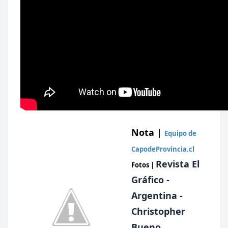
Nota |
Equipo de
CapodeProvincia.cl
Revista El
Fotos
|
Gráfico -
Argentina -
Christopher
Bueno