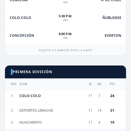
HRS
5:30 P.M.
ÑUBLENSE
COLO-COLO
HRS
8:00 P.M.
EVERTON
CONCEPCIÓN
HRS
SUJETO A CAMBIOS POR LA ANFP
PRIMERA DIVISIÓN
POS
CLUB
PJ
DG
PTS
1
COLO-COLO
11
7
24
2
DEPORTES LIMACHE
11
14
21
3
HUACHIPATO
11
4
19