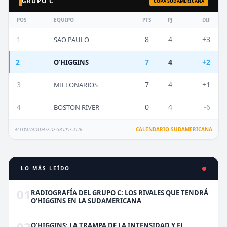
GRUPO C
COPA SUDAMERICANA
POS
EQUIPO
PTS
PJ
DIF
1
8
4
+3
SAO PAULO
2
7
4
+2
O'HIGGINS
3
7
4
+1
MILLONARIOS
4
0
4
-6
BOSTON RIVER
CALENDARIO SUDAMERICANA
ACTUALIZADO FASE DE GRUPOS 2026
LO MÁS LEÍDO
01
RADIOGRAFÍA DEL GRUPO C: LOS RIVALES QUE TENDRÁ
O'HIGGINS EN LA SUDAMERICANA
O'HIGGINS: LA TRAMPA DE LA INTENSIDAD Y EL