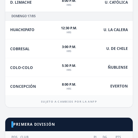
8:00 P.M.
D. LIMACHE
U. CATÓLICA
HRS
DOMINGO 17/05
12:30 P.M.
HUACHIPATO
U. LA CALERA
HRS
3:00 P.M.
U. DE CHILE
COBRESAL
HRS
5:30 P.M.
ÑUBLENSE
COLO-COLO
HRS
8:00 P.M.
EVERTON
CONCEPCIÓN
HRS
SUJETO A CAMBIOS POR LA ANFP
PRIMERA DIVISIÓN
POS
CLUB
PJ
DG
PTS