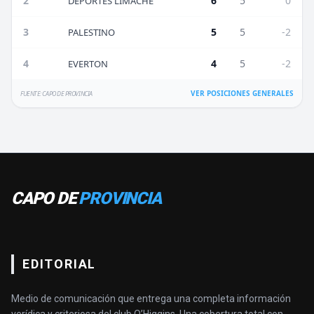
2
6
5
0
DEPORTES LIMACHE
3
5
5
-2
PALESTINO
4
4
5
-2
EVERTON
VER POSICIONES GENERALES
FUENTE: CAPO DE PROVINCIA
CAPO DE
PROVINCIA
EDITORIAL
Medio de comunicación que entrega una completa información