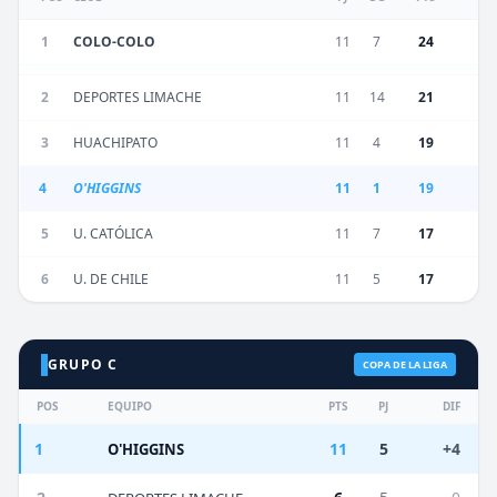
1
COLO-COLO
11
7
24
2
DEPORTES LIMACHE
11
14
21
3
HUACHIPATO
11
4
19
4
O'HIGGINS
11
1
19
5
U. CATÓLICA
11
7
17
6
U. DE CHILE
11
5
17
GRUPO C
COPA DE LA LIGA
POS
EQUIPO
PTS
PJ
DIF
1
11
5
+4
O'HIGGINS