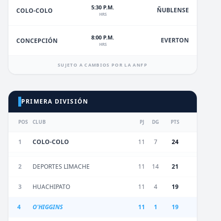
5:30 P.M.
ÑUBLENSE
COLO-COLO
HRS
8:00 P.M.
EVERTON
CONCEPCIÓN
HRS
SUJETO A CAMBIOS POR LA ANFP
PRIMERA DIVISIÓN
POS
CLUB
PJ
DG
PTS
1
COLO-COLO
11
7
24
2
DEPORTES LIMACHE
11
14
21
3
HUACHIPATO
11
4
19
4
O'HIGGINS
11
1
19