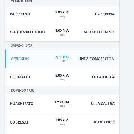
VIERNES 15/05
8:00 P.M.
PALESTINO
LA SERENA
HRS
8:00 P.M.
COQUIMBO UNIDO
AUDAX ITALIANO
HRS
SÁBADO 16/05
5:30 P.M.
O'HIGGINS
UNIV. CONCEPCIÓN
HRS
8:00 P.M.
D. LIMACHE
U. CATÓLICA
HRS
DOMINGO 17/05
12:30 P.M.
HUACHIPATO
U. LA CALERA
HRS
3:00 P.M.
U. DE CHILE
COBRESAL
HRS