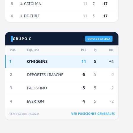
5
U. CATÓLICA
11
7
17
6
U. DE CHILE
11
5
17
GRUPO C
COPA DE LA LIGA
POS
EQUIPO
PTS
PJ
DIF
1
11
5
+4
O'HIGGINS
2
6
5
0
DEPORTES LIMACHE
3
5
5
-2
PALESTINO
4
4
5
-2
EVERTON
VER POSICIONES GENERALES
FUENTE: CAPO DE PROVINCIA