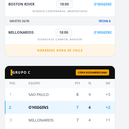
BOSTON RIVER
18:00
O'HIGGINS
ESTADIO CENTENARIO, MONTEVIDEO
MARTES 26/05
FECHA 6
MILLONARIOS
18:00
O'HIGGINS
ESTADIO EL CAMPÍN, BOGOTÁ
HORARIOS HORA DE CHILE
GRUPO C
COPA SUDAMERICANA
POS
EQUIPO
PTS
PJ
DIF
1
8
4
+3
SAO PAULO
2
7
4
+2
O'HIGGINS
3
7
4
+1
MILLONARIOS