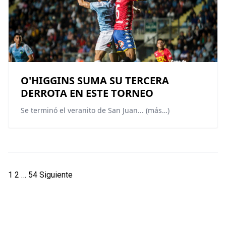
O'HIGGINS SUMA SU TERCERA
DERROTA EN ESTE TORNEO
Se terminó el veranito de San Juan... (más…)
Paginación
1
2
…
54
Siguiente
de
entradas