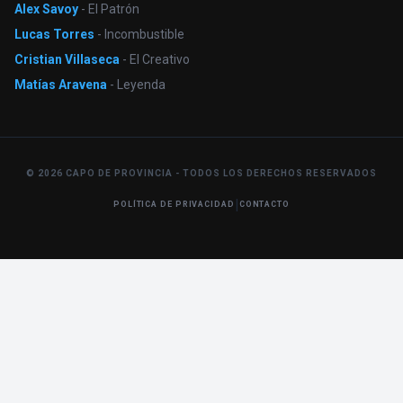
Alex Savoy
- El Patrón
Lucas Torres
- Incombustible
Cristian Villaseca
- El Creativo
Matías Aravena
- Leyenda
© 2026 CAPO DE PROVINCIA - TODOS LOS DERECHOS RESERVADOS
|
POLÍTICA DE PRIVACIDAD
CONTACTO