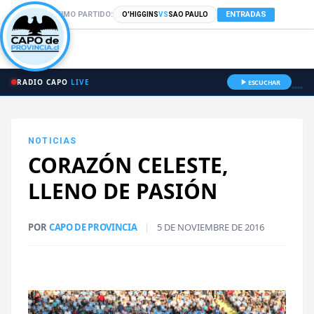
PRÓXIMO PARTIDO:
ENTRADAS
O'HIGGINS
VS
SAO PAULO
RADIO CAPO
LIVE
ESCUCHAR
NOTICIAS
CORAZÓN CELESTE,
LLENO DE PASIÓN
POR
CAPO DE PROVINCIA
|
5 DE NOVIEMBRE DE 2016