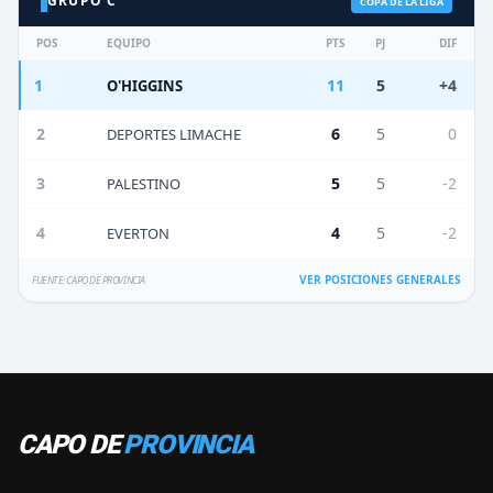
GRUPO C
COPA DE LA LIGA
POS
EQUIPO
PTS
PJ
DIF
1
11
5
+4
O'HIGGINS
2
6
5
0
DEPORTES LIMACHE
3
5
5
-2
PALESTINO
4
4
5
-2
EVERTON
VER POSICIONES GENERALES
FUENTE: CAPO DE PROVINCIA
CAPO DE
PROVINCIA