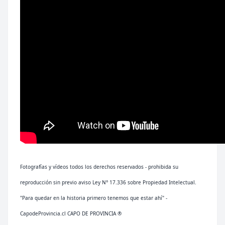
Fotografías y vídeos todos los derechos reservados - prohibida su
reproducción sin previo aviso Ley N° 17.336 sobre Propiedad Intelectual.
"Para quedar en la historia primero tenemos que estar ahí" -
CapodeProvincia.cl CAPO DE PROVINCIA ®