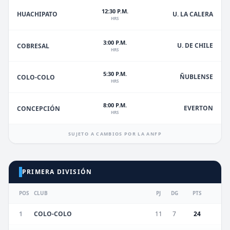
12:30 P.M.
HUACHIPATO
U. LA CALERA
HRS
3:00 P.M.
U. DE CHILE
COBRESAL
HRS
5:30 P.M.
ÑUBLENSE
COLO-COLO
HRS
8:00 P.M.
EVERTON
CONCEPCIÓN
HRS
SUJETO A CAMBIOS POR LA ANFP
PRIMERA DIVISIÓN
POS
CLUB
PJ
DG
PTS
1
COLO-COLO
11
7
24