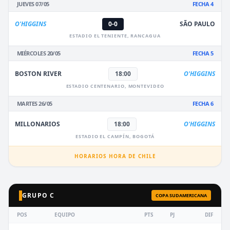
JUEVES 07/05
FECHA 4
O'HIGGINS
0-0
SÃO PAULO
ESTADIO EL TENIENTE, RANCAGUA
MIÉRCOLES 20/05
FECHA 5
BOSTON RIVER
18:00
O'HIGGINS
ESTADIO CENTENARIO, MONTEVIDEO
MARTES 26/05
FECHA 6
MILLONARIOS
18:00
O'HIGGINS
ESTADIO EL CAMPÍN, BOGOTÁ
HORARIOS HORA DE CHILE
GRUPO C
COPA SUDAMERICANA
POS
EQUIPO
PTS
PJ
DIF