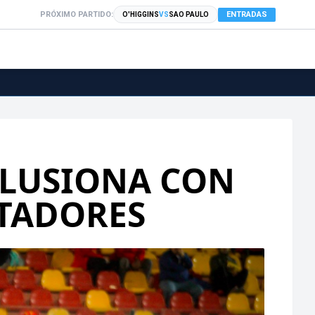
PRÓXIMO PARTIDO:
ENTRADAS
O'HIGGINS
VS
SAO PAULO
 ILUSIONA CON
RTADORES