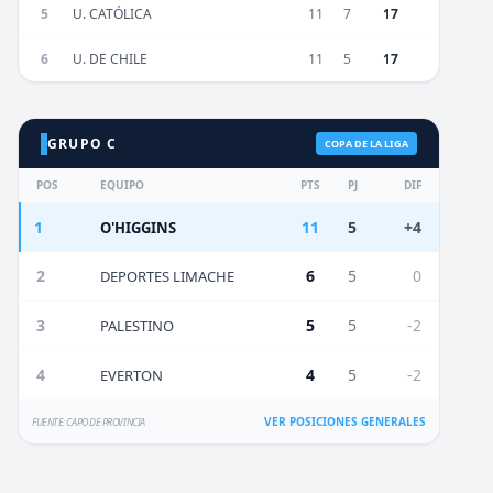
5
U. CATÓLICA
11
7
17
6
U. DE CHILE
11
5
17
GRUPO C
COPA DE LA LIGA
POS
EQUIPO
PTS
PJ
DIF
1
11
5
+4
O'HIGGINS
2
6
5
0
DEPORTES LIMACHE
3
5
5
-2
PALESTINO
4
4
5
-2
EVERTON
VER POSICIONES GENERALES
FUENTE: CAPO DE PROVINCIA