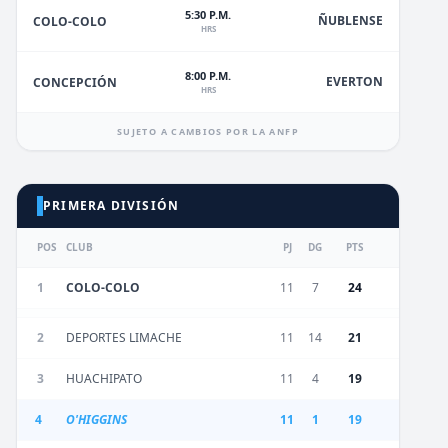
5:30 P.M.
ÑUBLENSE
COLO-COLO
HRS
8:00 P.M.
EVERTON
CONCEPCIÓN
HRS
SUJETO A CAMBIOS POR LA ANFP
PRIMERA DIVISIÓN
POS
CLUB
PJ
DG
PTS
1
COLO-COLO
11
7
24
2
DEPORTES LIMACHE
11
14
21
3
HUACHIPATO
11
4
19
4
O'HIGGINS
11
1
19