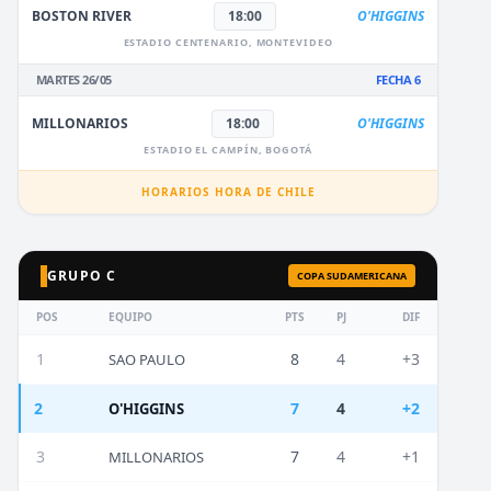
BOSTON RIVER
18:00
O'HIGGINS
ESTADIO CENTENARIO, MONTEVIDEO
MARTES 26/05
FECHA 6
MILLONARIOS
18:00
O'HIGGINS
ESTADIO EL CAMPÍN, BOGOTÁ
HORARIOS HORA DE CHILE
GRUPO C
COPA SUDAMERICANA
POS
EQUIPO
PTS
PJ
DIF
1
8
4
+3
SAO PAULO
2
7
4
+2
O'HIGGINS
3
7
4
+1
MILLONARIOS