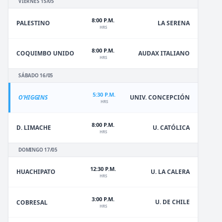
VIERNES 15/05
8:00 P.M.
PALESTINO
LA SERENA
HRS
8:00 P.M.
COQUIMBO UNIDO
AUDAX ITALIANO
HRS
SÁBADO 16/05
5:30 P.M.
O'HIGGINS
UNIV. CONCEPCIÓN
HRS
8:00 P.M.
D. LIMACHE
U. CATÓLICA
HRS
DOMINGO 17/05
12:30 P.M.
HUACHIPATO
U. LA CALERA
HRS
3:00 P.M.
U. DE CHILE
COBRESAL
HRS