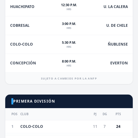
12:30 P.M.
HUACHIPATO
U. LA CALERA
HRS
3:00 P.M.
U. DE CHILE
COBRESAL
HRS
5:30 P.M.
ÑUBLENSE
COLO-COLO
HRS
8:00 P.M.
EVERTON
CONCEPCIÓN
HRS
SUJETO A CAMBIOS POR LA ANFP
PRIMERA DIVISIÓN
POS
CLUB
PJ
DG
PTS
1
COLO-COLO
11
7
24