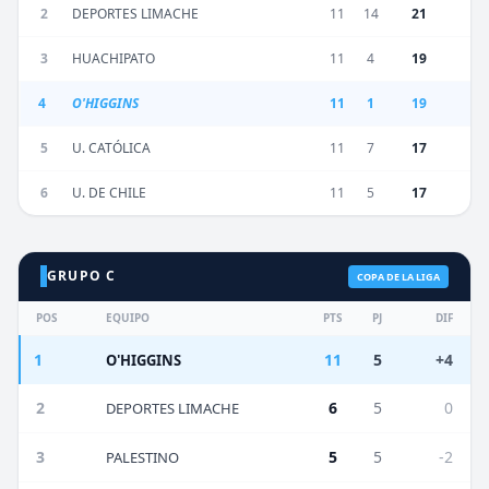
2
DEPORTES LIMACHE
11
14
21
3
HUACHIPATO
11
4
19
4
O'HIGGINS
11
1
19
5
U. CATÓLICA
11
7
17
6
U. DE CHILE
11
5
17
GRUPO C
COPA DE LA LIGA
POS
EQUIPO
PTS
PJ
DIF
1
11
5
+4
O'HIGGINS
2
6
5
0
DEPORTES LIMACHE
3
5
5
-2
PALESTINO