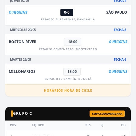
JUEVES 07/05
FECHA 4
O'HIGGINS
0-0
SÃO PAULO
ESTADIO EL TENIENTE, RANCAGUA
MIÉRCOLES 20/05
FECHA 5
BOSTON RIVER
18:00
O'HIGGINS
ESTADIO CENTENARIO, MONTEVIDEO
MARTES 26/05
FECHA 6
MILLONARIOS
18:00
O'HIGGINS
ESTADIO EL CAMPÍN, BOGOTÁ
HORARIOS HORA DE CHILE
GRUPO C
COPA SUDAMERICANA
POS
EQUIPO
PTS
PJ
DIF