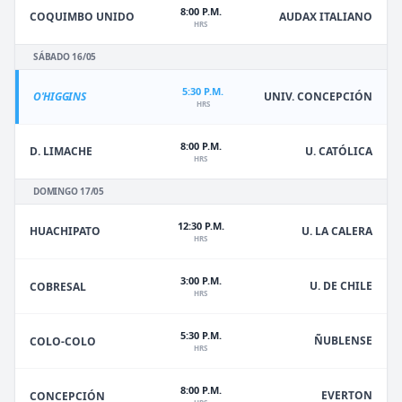
8:00 P.M.
COQUIMBO UNIDO
AUDAX ITALIANO
HRS
SÁBADO 16/05
5:30 P.M.
O'HIGGINS
UNIV. CONCEPCIÓN
HRS
8:00 P.M.
D. LIMACHE
U. CATÓLICA
HRS
DOMINGO 17/05
12:30 P.M.
HUACHIPATO
U. LA CALERA
HRS
3:00 P.M.
U. DE CHILE
COBRESAL
HRS
5:30 P.M.
ÑUBLENSE
COLO-COLO
HRS
8:00 P.M.
EVERTON
CONCEPCIÓN