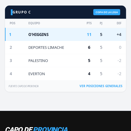
GRUPO C
COPA DE LA LIGA
POS
EQUIPO
PTS
PJ
DIF
1
11
5
+4
O'HIGGINS
2
6
5
0
DEPORTES LIMACHE
3
5
5
-2
PALESTINO
4
4
5
-2
EVERTON
VER POSICIONES GENERALES
FUENTE: CAPO DE PROVINCIA
CAPO DE
PROVINCIA