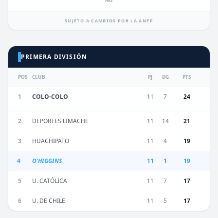
HRS
SUJETO A CAMBIOS POR LA ANFP
PRIMERA DIVISIÓN
POS
CLUB
PJ
DG
PTS
1
COLO-COLO
11
7
24
2
DEPORTES LIMACHE
11
14
21
3
HUACHIPATO
11
4
19
4
O'HIGGINS
11
1
19
5
U. CATÓLICA
11
7
17
6
U. DE CHILE
11
5
17