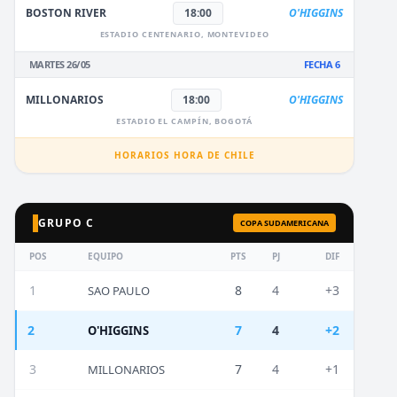
BOSTON RIVER
18:00
O'HIGGINS
ESTADIO CENTENARIO, MONTEVIDEO
MARTES 26/05
FECHA 6
MILLONARIOS
18:00
O'HIGGINS
ESTADIO EL CAMPÍN, BOGOTÁ
HORARIOS HORA DE CHILE
GRUPO C
COPA SUDAMERICANA
POS
EQUIPO
PTS
PJ
DIF
1
8
4
+3
SAO PAULO
2
7
4
+2
O'HIGGINS
3
7
4
+1
MILLONARIOS