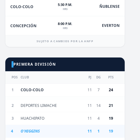
5:30 P.M.
ÑUBLENSE
COLO-COLO
HRS
8:00 P.M.
EVERTON
CONCEPCIÓN
HRS
SUJETO A CAMBIOS POR LA ANFP
PRIMERA DIVISIÓN
POS
CLUB
PJ
DG
PTS
1
COLO-COLO
11
7
24
2
DEPORTES LIMACHE
11
14
21
3
HUACHIPATO
11
4
19
4
O'HIGGINS
11
1
19