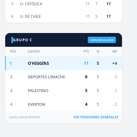
5
U. CATÓLICA
11
7
17
6
U. DE CHILE
11
5
17
GRUPO C
COPA DE LA LIGA
POS
EQUIPO
PTS
PJ
DIF
1
11
5
+4
O'HIGGINS
2
6
5
0
DEPORTES LIMACHE
3
5
5
-2
PALESTINO
4
4
5
-2
EVERTON
VER POSICIONES GENERALES
FUENTE: CAPO DE PROVINCIA