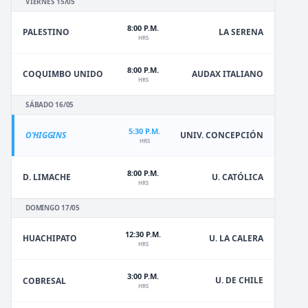
VIERNES 15/05
8:00 P.M.
PALESTINO
LA SERENA
HRS
8:00 P.M.
COQUIMBO UNIDO
AUDAX ITALIANO
HRS
SÁBADO 16/05
5:30 P.M.
O'HIGGINS
UNIV. CONCEPCIÓN
HRS
8:00 P.M.
D. LIMACHE
U. CATÓLICA
HRS
DOMINGO 17/05
12:30 P.M.
HUACHIPATO
U. LA CALERA
HRS
3:00 P.M.
U. DE CHILE
COBRESAL
HRS