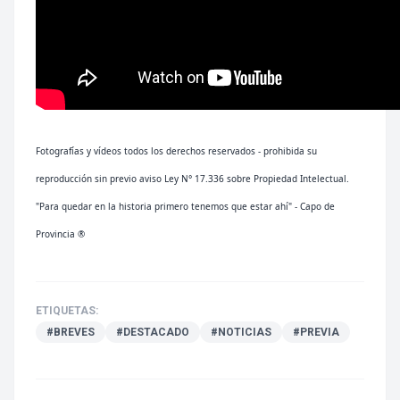
Fotografías y vídeos todos los derechos reservados - prohibida su
reproducción sin previo aviso Ley N° 17.336 sobre Propiedad Intelectual.
"Para quedar en la historia primero tenemos que estar ahí" - Capo de
Provincia ®
ETIQUETAS:
#BREVES
#DESTACADO
#NOTICIAS
#PREVIA