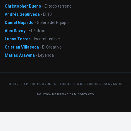
Christopher Bueno
- El todo terreno
Andrés Sepúlveda
- El 10
Daniel Gajardo
- Golero del Equipo
Alex Savoy
- El Patrón
Lucas Torres
- Incombustible
Cristian Villaseca
- El Creativo
Matías Aravena
- Leyenda
© 2026 CAPO DE PROVINCIA - TODOS LOS DERECHOS RESERVADOS
|
POLÍTICA DE PRIVACIDAD
CONTACTO