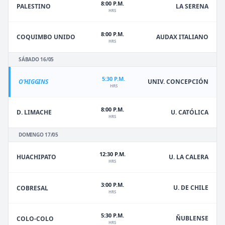
8:00 P.M.
PALESTINO
LA SERENA
HRS
8:00 P.M.
COQUIMBO UNIDO
AUDAX ITALIANO
HRS
SÁBADO 16/05
5:30 P.M.
O'HIGGINS
UNIV. CONCEPCIÓN
HRS
8:00 P.M.
D. LIMACHE
U. CATÓLICA
HRS
DOMINGO 17/05
12:30 P.M.
HUACHIPATO
U. LA CALERA
HRS
3:00 P.M.
U. DE CHILE
COBRESAL
HRS
5:30 P.M.
ÑUBLENSE
COLO-COLO
HRS