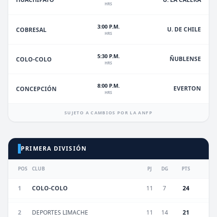
HRS
3:00 P.M.
U. DE CHILE
COBRESAL
HRS
5:30 P.M.
ÑUBLENSE
COLO-COLO
HRS
8:00 P.M.
EVERTON
CONCEPCIÓN
HRS
SUJETO A CAMBIOS POR LA ANFP
PRIMERA DIVISIÓN
POS
CLUB
PJ
DG
PTS
1
COLO-COLO
11
7
24
2
DEPORTES LIMACHE
11
14
21