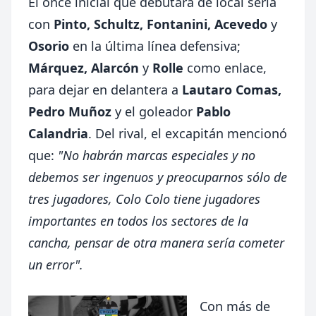
El once inicial que debutará de local sería
con
Pinto, Schultz, Fontanini, Acevedo
y
Osorio
en la última línea defensiva;
Márquez, Alarcón
y
Rolle
como enlace,
para dejar en delantera a
Lautaro Comas,
Pedro Muñoz
y el goleador
Pablo
Calandria
. Del rival, el excapitán mencionó
que:
"No habrán marcas especiales y no
debemos ser ingenuos y preocuparnos sólo de
tres jugadores, Colo Colo tiene jugadores
importantes en todos los sectores de la
cancha, pensar de otra manera sería cometer
un error".
Con más de