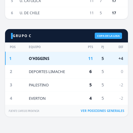
5
U. CATÓLICA
11
7
17
6
U. DE CHILE
11
5
17
GRUPO C
COPA DE LA LIGA
POS
EQUIPO
PTS
PJ
DIF
1
11
5
+4
O'HIGGINS
2
6
5
0
DEPORTES LIMACHE
3
5
5
-2
PALESTINO
4
4
5
-2
EVERTON
VER POSICIONES GENERALES
FUENTE: CAPO DE PROVINCIA