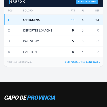
GRUPO C
COPA DE LA LIGA
POS
EQUIPO
PTS
PJ
DIF
1
11
5
+4
O'HIGGINS
2
6
5
0
DEPORTES LIMACHE
3
5
5
-2
PALESTINO
4
4
5
-2
EVERTON
VER POSICIONES GENERALES
FUENTE: CAPO DE PROVINCIA
CAPO DE
PROVINCIA