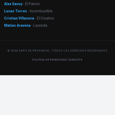
Alex Savoy
- El Patrón
Lucas Torres
- Incombustible
Cristian Villaseca
- El Creativo
Matías Aravena
- Leyenda
© 2026 CAPO DE PROVINCIA - TODOS LOS DERECHOS RESERVADOS
|
POLÍTICA DE PRIVACIDAD
CONTACTO