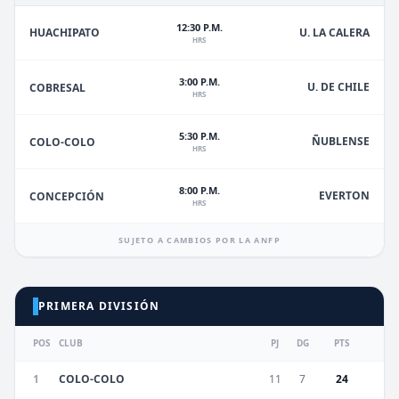
12:30 P.M.
HUACHIPATO
U. LA CALERA
HRS
3:00 P.M.
U. DE CHILE
COBRESAL
HRS
5:30 P.M.
ÑUBLENSE
COLO-COLO
HRS
8:00 P.M.
EVERTON
CONCEPCIÓN
HRS
SUJETO A CAMBIOS POR LA ANFP
PRIMERA DIVISIÓN
POS
CLUB
PJ
DG
PTS
1
COLO-COLO
11
7
24