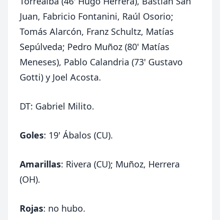
Torrealba (46' Hugo Herrera), Bastián San
Juan, Fabricio Fontanini, Raúl Osorio;
Tomás Alarcón, Franz Schultz, Matías
Sepúlveda; Pedro Muñoz (80' Matías
Meneses), Pablo Calandria (73' Gustavo
Gotti) y Joel Acosta.
DT: Gabriel Milito.
Goles
: 19' Ábalos (CU).
Amarillas
: Rivera (CU); Muñoz, Herrera
(OH).
Rojas
: no hubo.