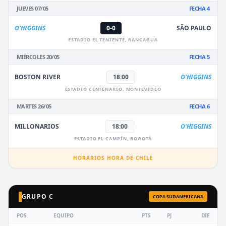
JUEVES 07/05
FECHA 4
O'HIGGINS
0-0
SÃO PAULO
ESTADIO EL TENIENTE, RANCAGUA
MIÉRCOLES 20/05
FECHA 5
BOSTON RIVER
18:00
O'HIGGINS
ESTADIO CENTENARIO, MONTEVIDEO
MARTES 26/05
FECHA 6
MILLONARIOS
18:00
O'HIGGINS
ESTADIO EL CAMPÍN, BOGOTÁ
HORARIOS HORA DE CHILE
GRUPO C
COPA SUDAMERICANA
POS
EQUIPO
PTS
PJ
DIF