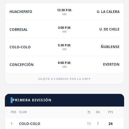
12:30 P.M.
HUACHIPATO
U. LA CALERA
HRS
3:00 P.M.
U. DE CHILE
COBRESAL
HRS
5:30 P.M.
ÑUBLENSE
COLO-COLO
HRS
8:00 P.M.
EVERTON
CONCEPCIÓN
HRS
SUJETO A CAMBIOS POR LA ANFP
PRIMERA DIVISIÓN
POS
CLUB
PJ
DG
PTS
1
COLO-COLO
11
7
24