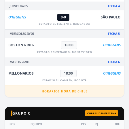
JUEVES 07/05
FECHA 4
O'HIGGINS
0-0
SÃO PAULO
ESTADIO EL TENIENTE, RANCAGUA
MIÉRCOLES 20/05
FECHA 5
BOSTON RIVER
18:00
O'HIGGINS
ESTADIO CENTENARIO, MONTEVIDEO
MARTES 26/05
FECHA 6
MILLONARIOS
18:00
O'HIGGINS
ESTADIO EL CAMPÍN, BOGOTÁ
HORARIOS HORA DE CHILE
GRUPO C
COPA SUDAMERICANA
POS
EQUIPO
PTS
PJ
DIF