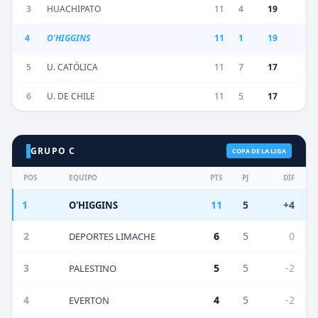
3
HUACHIPATO
11
4
19
4
O'HIGGINS
11
1
19
5
U. CATÓLICA
11
7
17
6
U. DE CHILE
11
5
17
GRUPO C
COPA DE LA LIGA
POS
EQUIPO
PTS
PJ
DIF
1
11
5
+4
O'HIGGINS
2
6
5
0
DEPORTES LIMACHE
3
5
5
-2
PALESTINO
4
4
5
-2
EVERTON