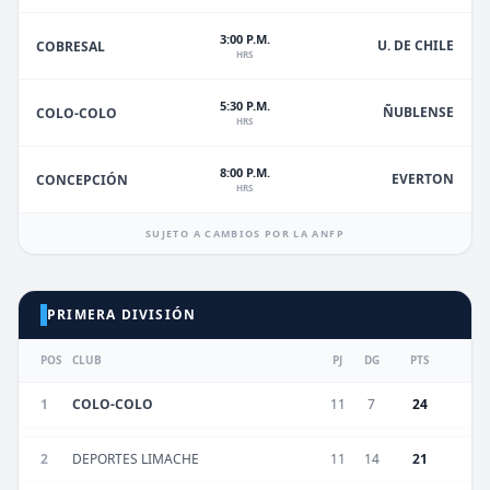
3:00 P.M.
U. DE CHILE
COBRESAL
HRS
5:30 P.M.
ÑUBLENSE
COLO-COLO
HRS
8:00 P.M.
EVERTON
CONCEPCIÓN
HRS
SUJETO A CAMBIOS POR LA ANFP
PRIMERA DIVISIÓN
POS
CLUB
PJ
DG
PTS
1
COLO-COLO
11
7
24
2
DEPORTES LIMACHE
11
14
21