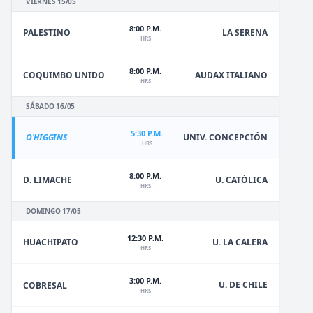
VIERNES 15/05
8:00 P.M.
PALESTINO
LA SERENA
HRS
8:00 P.M.
COQUIMBO UNIDO
AUDAX ITALIANO
HRS
SÁBADO 16/05
5:30 P.M.
O'HIGGINS
UNIV. CONCEPCIÓN
HRS
8:00 P.M.
D. LIMACHE
U. CATÓLICA
HRS
DOMINGO 17/05
12:30 P.M.
HUACHIPATO
U. LA CALERA
HRS
3:00 P.M.
U. DE CHILE
COBRESAL
HRS