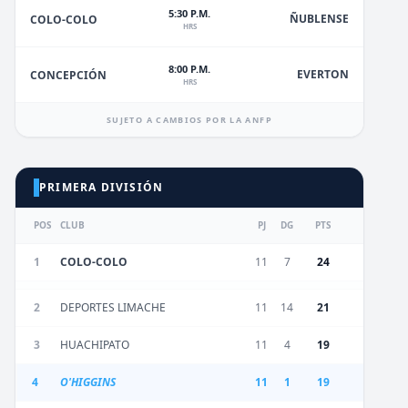
5:30 P.M.
ÑUBLENSE
COLO-COLO
HRS
8:00 P.M.
EVERTON
CONCEPCIÓN
HRS
SUJETO A CAMBIOS POR LA ANFP
PRIMERA DIVISIÓN
POS
CLUB
PJ
DG
PTS
1
COLO-COLO
11
7
24
2
DEPORTES LIMACHE
11
14
21
3
HUACHIPATO
11
4
19
4
O'HIGGINS
11
1
19