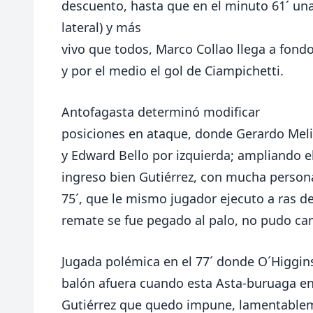
descuento, hasta que
en el minuto 61´ un
lateral) y más
vivo que todos, Marco Collao llega a fond
y por el medio el gol de Ciampichetti.
Antofagasta determinó modificar
posiciones en ataque, donde Gerardo Meli 
y Edward Bello por izquierda; ampliando e
ingreso bien Gutiérrez, con mucha personali
75´, que le mismo jugador ejecuto a ras d
remate se fue pegado al palo, no pudo cam
Jugada polémica en el 77´ donde O´Higgins
balón afuera cuando esta Asta-buruaga en 
Gutiérrez que quedo impune, lamentablem