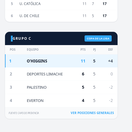
5
U. CATÓLICA
11
7
17
6
U. DE CHILE
11
5
17
GRUPO C
COPA DE LA LIGA
POS
EQUIPO
PTS
PJ
DIF
1
11
5
+4
O'HIGGINS
2
6
5
0
DEPORTES LIMACHE
3
5
5
-2
PALESTINO
4
4
5
-2
EVERTON
VER POSICIONES GENERALES
FUENTE: CAPO DE PROVINCIA