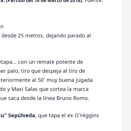
 (Partido del 18 de Marzo de 2018).
ón
 desde 25 metros, dejando parado al
tapa... con un remate potente de
r palo, tiro que despeja al tiro de
osteriormente al 50´ muy buena jugada
do y Maxi Salas que sortea la marca
que saca desde la línea Bruno Romo.
cu” Sepúlveda
, que tapa el ex O´Higgins