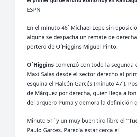
el primer gol de Bruno Romo hoy en Rancagua.
ESPN
En el minuto 46´ Michael Lepe sin oposici
alguna se despacha un remate de derecha
portero de O´Higgins Miguel Pinto.
O´Higgins
c
omenzó con todo la segunda e
Maxi Salas desde el sector derecho al prime
esquina el Halcón Garcés (minuto 47´). P
de Márquez por derecha, quien llega a fon
del arquero Puma y demora la definición 
Minuto 51´ y un muy buen tiro libre el
“Tu
Paulo Garces. Parecía estar cerca el