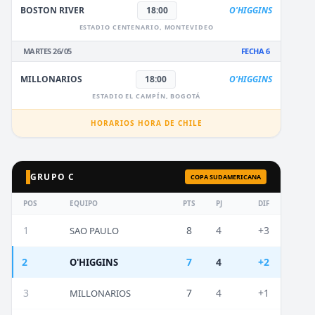
BOSTON RIVER
18:00
O'HIGGINS
ESTADIO CENTENARIO, MONTEVIDEO
MARTES 26/05
FECHA 6
MILLONARIOS
18:00
O'HIGGINS
ESTADIO EL CAMPÍN, BOGOTÁ
HORARIOS HORA DE CHILE
GRUPO C
COPA SUDAMERICANA
POS
EQUIPO
PTS
PJ
DIF
1
8
4
+3
SAO PAULO
2
7
4
+2
O'HIGGINS
3
7
4
+1
MILLONARIOS