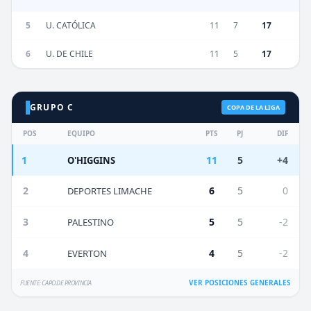
5
U. CATÓLICA
11
7
17
6
U. DE CHILE
11
5
17
GRUPO C
COPA DE LA LIGA
POS
EQUIPO
PTS
PJ
DIF
1
11
5
+4
O'HIGGINS
2
6
5
0
DEPORTES LIMACHE
3
5
5
-2
PALESTINO
4
4
5
-2
EVERTON
VER POSICIONES GENERALES
FUENTE: CAPO DE PROVINCIA