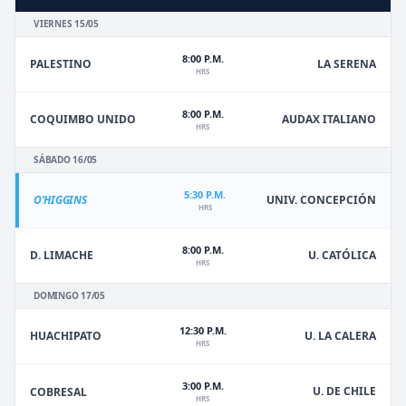
VIERNES 15/05
8:00 P.M.
PALESTINO
LA SERENA
HRS
8:00 P.M.
COQUIMBO UNIDO
AUDAX ITALIANO
HRS
SÁBADO 16/05
5:30 P.M.
O'HIGGINS
UNIV. CONCEPCIÓN
HRS
8:00 P.M.
D. LIMACHE
U. CATÓLICA
HRS
DOMINGO 17/05
12:30 P.M.
HUACHIPATO
U. LA CALERA
HRS
3:00 P.M.
U. DE CHILE
COBRESAL
HRS