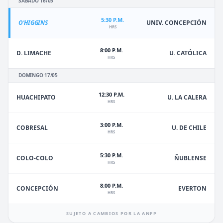
SÁBADO 16/05
5:30 P.M.
O'HIGGINS
UNIV. CONCEPCIÓN
HRS
8:00 P.M.
D. LIMACHE
U. CATÓLICA
HRS
DOMINGO 17/05
12:30 P.M.
HUACHIPATO
U. LA CALERA
HRS
3:00 P.M.
U. DE CHILE
COBRESAL
HRS
5:30 P.M.
ÑUBLENSE
COLO-COLO
HRS
8:00 P.M.
EVERTON
CONCEPCIÓN
HRS
SUJETO A CAMBIOS POR LA ANFP