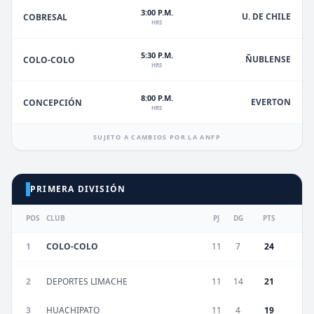
3:00 P.M.
U. DE CHILE
COBRESAL
HRS
5:30 P.M.
ÑUBLENSE
COLO-COLO
HRS
8:00 P.M.
EVERTON
CONCEPCIÓN
HRS
SUJETO A CAMBIOS POR LA ANFP
PRIMERA DIVISIÓN
POS
CLUB
PJ
DG
PTS
1
COLO-COLO
11
7
24
2
DEPORTES LIMACHE
11
14
21
3
HUACHIPATO
11
4
19