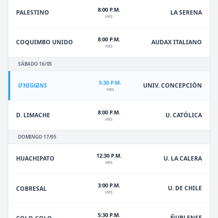
8:00 P.M.
PALESTINO
LA SERENA
HRS
8:00 P.M.
COQUIMBO UNIDO
AUDAX ITALIANO
HRS
SÁBADO 16/05
5:30 P.M.
O'HIGGINS
UNIV. CONCEPCIÓN
HRS
8:00 P.M.
D. LIMACHE
U. CATÓLICA
HRS
DOMINGO 17/05
12:30 P.M.
HUACHIPATO
U. LA CALERA
HRS
3:00 P.M.
U. DE CHILE
COBRESAL
HRS
5:30 P.M.
ÑUBLENSE