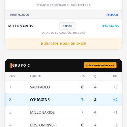
ESTADIO CENTENARIO, MONTEVIDEO
MARTES 26/05
FECHA 6
MILLONARIOS
18:00
O'HIGGINS
ESTADIO EL CAMPÍN, BOGOTÁ
HORARIOS HORA DE CHILE
GRUPO C
COPA SUDAMERICANA
POS
EQUIPO
PTS
PJ
DIF
1
8
4
+3
SAO PAULO
2
7
4
+2
O'HIGGINS
3
7
4
+1
MILLONARIOS
4
0
4
-6
BOSTON RIVER