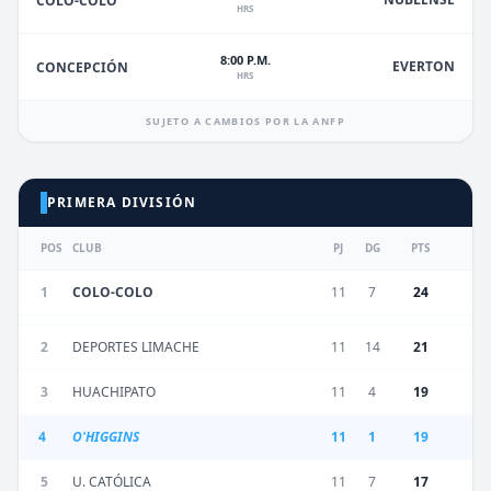
COLO-COLO
HRS
8:00 P.M.
EVERTON
CONCEPCIÓN
HRS
SUJETO A CAMBIOS POR LA ANFP
PRIMERA DIVISIÓN
POS
CLUB
PJ
DG
PTS
1
COLO-COLO
11
7
24
2
DEPORTES LIMACHE
11
14
21
3
HUACHIPATO
11
4
19
4
O'HIGGINS
11
1
19
5
U. CATÓLICA
11
7
17