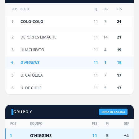
POS
CLUB
PJ
DG
PTS
1
COLO-COLO
11
7
24
2
DEPORTES LIMACHE
11
14
21
3
HUACHIPATO
11
4
19
4
O'HIGGINS
11
1
19
5
U. CATÓLICA
11
7
17
6
U. DE CHILE
11
5
17
GRUPO C
COPA DE LA LIGA
POS
EQUIPO
PTS
PJ
DIF
1
11
5
+4
O'HIGGINS