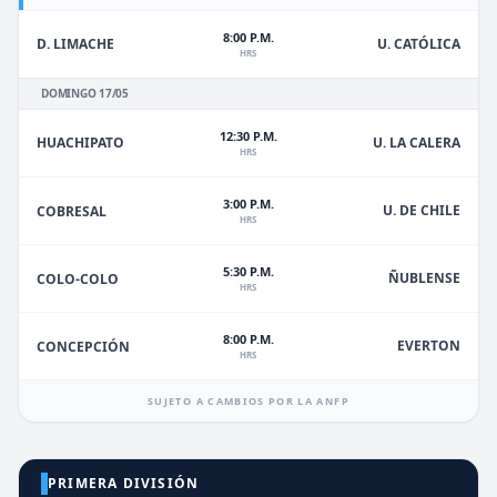
8:00 P.M.
D. LIMACHE
U. CATÓLICA
HRS
DOMINGO 17/05
12:30 P.M.
HUACHIPATO
U. LA CALERA
HRS
3:00 P.M.
U. DE CHILE
COBRESAL
HRS
5:30 P.M.
ÑUBLENSE
COLO-COLO
HRS
8:00 P.M.
EVERTON
CONCEPCIÓN
HRS
SUJETO A CAMBIOS POR LA ANFP
PRIMERA DIVISIÓN