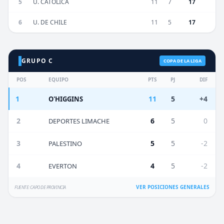
5
U. CATÓLICA
11
7
17
6
U. DE CHILE
11
5
17
GRUPO C
COPA DE LA LIGA
POS
EQUIPO
PTS
PJ
DIF
1
11
5
+4
O'HIGGINS
2
6
5
0
DEPORTES LIMACHE
3
5
5
-2
PALESTINO
4
4
5
-2
EVERTON
VER POSICIONES GENERALES
FUENTE: CAPO DE PROVINCIA