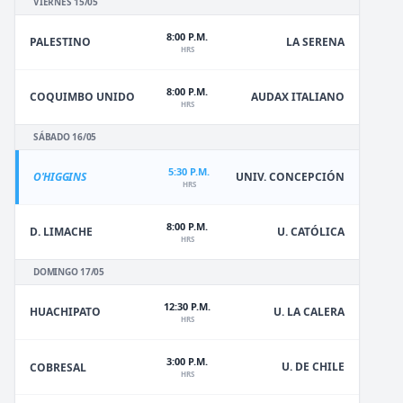
VIERNES 15/05
8:00 P.M.
PALESTINO
LA SERENA
HRS
8:00 P.M.
COQUIMBO UNIDO
AUDAX ITALIANO
HRS
SÁBADO 16/05
5:30 P.M.
O'HIGGINS
UNIV. CONCEPCIÓN
HRS
8:00 P.M.
D. LIMACHE
U. CATÓLICA
HRS
DOMINGO 17/05
12:30 P.M.
HUACHIPATO
U. LA CALERA
HRS
3:00 P.M.
U. DE CHILE
COBRESAL
HRS