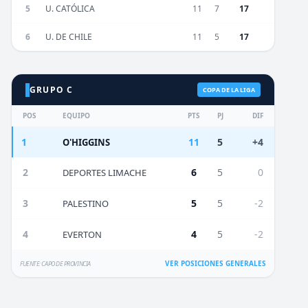
5
U. CATÓLICA
11
7
17
6
U. DE CHILE
11
5
17
GRUPO C
COPA DE LA LIGA
POS
EQUIPO
PTS
PJ
DIF
1
11
5
+4
O'HIGGINS
2
6
5
0
DEPORTES LIMACHE
3
5
5
-2
PALESTINO
4
4
5
-2
EVERTON
VER POSICIONES GENERALES
FUENTE: CAPO DE PROVINCIA