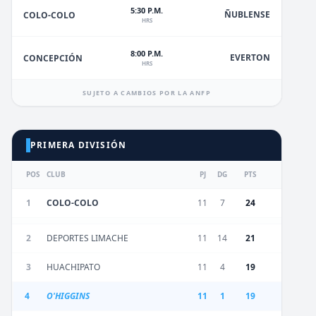
5:30 P.M.
ÑUBLENSE
COLO-COLO
HRS
8:00 P.M.
EVERTON
CONCEPCIÓN
HRS
SUJETO A CAMBIOS POR LA ANFP
PRIMERA DIVISIÓN
POS
CLUB
PJ
DG
PTS
1
COLO-COLO
11
7
24
2
DEPORTES LIMACHE
11
14
21
3
HUACHIPATO
11
4
19
4
O'HIGGINS
11
1
19