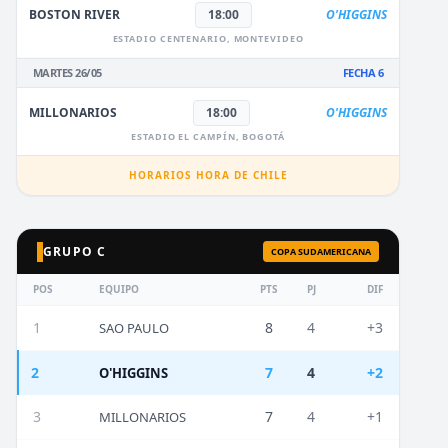
BOSTON RIVER
18:00
O'HIGGINS
ESTADIO CENTENARIO, MONTEVIDEO
MARTES 26/05
FECHA 6
MILLONARIOS
18:00
O'HIGGINS
ESTADIO EL CAMPÍN, BOGOTÁ
HORARIOS HORA DE CHILE
GRUPO C
COPA SUDAMERICANA
POS
EQUIPO
PTS
PJ
DIF
1
8
4
+3
SAO PAULO
2
7
4
+2
O'HIGGINS
3
7
4
+1
MILLONARIOS