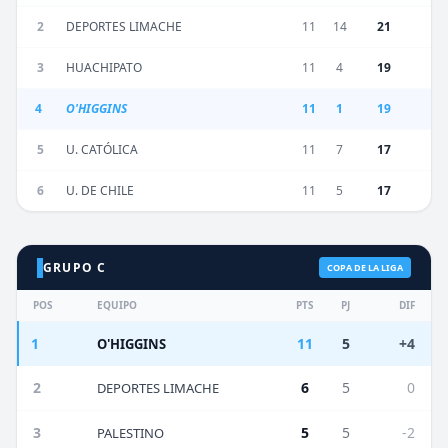
2
DEPORTES LIMACHE
11
14
21
3
HUACHIPATO
11
4
19
4
O'HIGGINS
11
1
19
5
U. CATÓLICA
11
7
17
6
U. DE CHILE
11
5
17
GRUPO C
COPA DE LA LIGA
POS
EQUIPO
PTS
PJ
DIF
1
11
5
+4
O'HIGGINS
2
6
5
0
DEPORTES LIMACHE
3
5
5
-2
PALESTINO