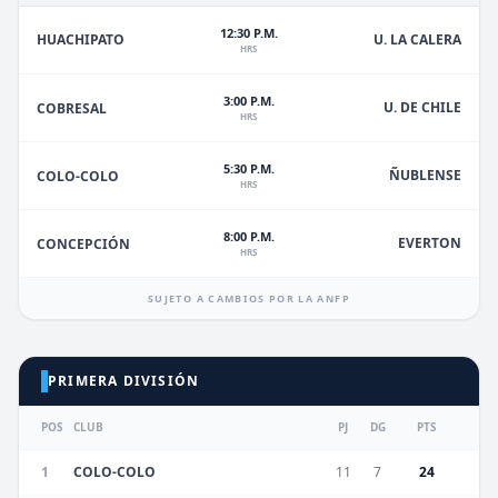
12:30 P.M.
HUACHIPATO
U. LA CALERA
HRS
3:00 P.M.
U. DE CHILE
COBRESAL
HRS
5:30 P.M.
ÑUBLENSE
COLO-COLO
HRS
8:00 P.M.
EVERTON
CONCEPCIÓN
HRS
SUJETO A CAMBIOS POR LA ANFP
PRIMERA DIVISIÓN
POS
CLUB
PJ
DG
PTS
1
COLO-COLO
11
7
24