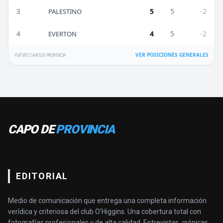
3
5
5
-2
PALESTINO
4
4
5
-2
EVERTON
VER POSICIONES GENERALES
FUENTE: CAPO DE PROVINCIA
CAPO DE
PROVINCIA
EDITORIAL
Medio de comunicación que entrega una completa información
verídica y criteriosa del club O’Higgins. Una cobertura total con
fotografías profesionales y de alta calidad. Entrevistas, crónicas,