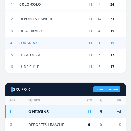
1
COLO-COLO
11
7
24
2
DEPORTES LIMACHE
11
14
21
3
HUACHIPATO
11
4
19
4
O'HIGGINS
11
1
19
5
U. CATÓLICA
11
7
17
6
U. DE CHILE
11
5
17
GRUPO C
COPA DE LA LIGA
POS
EQUIPO
PTS
PJ
DIF
1
11
5
+4
O'HIGGINS
2
6
5
0
DEPORTES LIMACHE