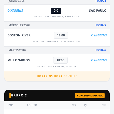
JUEVES 07/05
FECHA 4
O'HIGGINS
0-0
SÃO PAULO
ESTADIO EL TENIENTE, RANCAGUA
MIÉRCOLES 20/05
FECHA 5
BOSTON RIVER
18:00
O'HIGGINS
ESTADIO CENTENARIO, MONTEVIDEO
MARTES 26/05
FECHA 6
MILLONARIOS
18:00
O'HIGGINS
ESTADIO EL CAMPÍN, BOGOTÁ
HORARIOS HORA DE CHILE
GRUPO C
COPA SUDAMERICANA
POS
EQUIPO
PTS
PJ
DIF