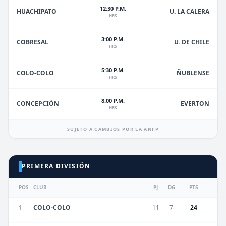
12:30 P.M.
HUACHIPATO
U. LA CALERA
HRS
3:00 P.M.
U. DE CHILE
COBRESAL
HRS
5:30 P.M.
ÑUBLENSE
COLO-COLO
HRS
8:00 P.M.
EVERTON
CONCEPCIÓN
HRS
SUJETO A CAMBIOS POR LA ANFP
PRIMERA DIVISIÓN
POS
CLUB
PJ
DG
PTS
1
COLO-COLO
11
7
24