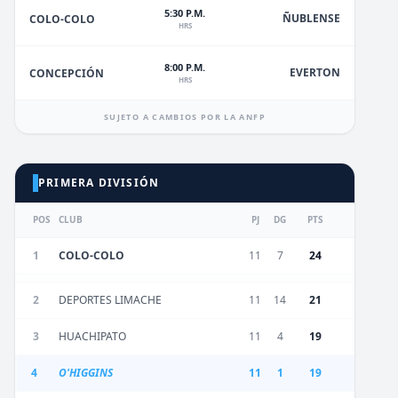
5:30 P.M.
ÑUBLENSE
COLO-COLO
HRS
8:00 P.M.
EVERTON
CONCEPCIÓN
HRS
SUJETO A CAMBIOS POR LA ANFP
PRIMERA DIVISIÓN
POS
CLUB
PJ
DG
PTS
1
COLO-COLO
11
7
24
2
DEPORTES LIMACHE
11
14
21
3
HUACHIPATO
11
4
19
4
O'HIGGINS
11
1
19