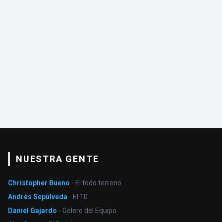
NUESTRA GENTE
Christopher Bueno
- El todo terreno
Andrés Sepúlveda
- El 10
Daniel Gajardo
- Golero del Equipo