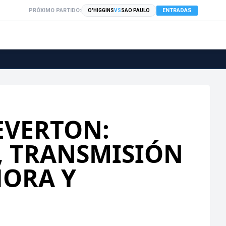
PRÓXIMO PARTIDO:
ENTRADAS
O'HIGGINS
VS
SAO PAULO
EVERTON:
, TRANSMISIÓN
HORA Y