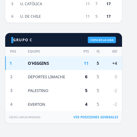
5
U. CATÓLICA
11
7
17
6
U. DE CHILE
11
5
17
GRUPO C
COPA DE LA LIGA
POS
EQUIPO
PTS
PJ
DIF
1
11
5
+4
O'HIGGINS
2
6
5
0
DEPORTES LIMACHE
3
5
5
-2
PALESTINO
4
4
5
-2
EVERTON
VER POSICIONES GENERALES
FUENTE: CAPO DE PROVINCIA