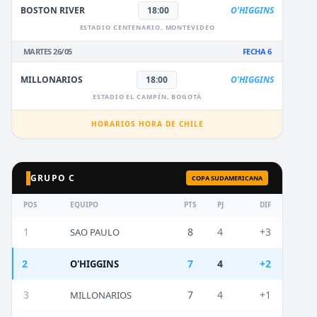
BOSTON RIVER
18:00
O'HIGGINS
ESTADIO CENTENARIO, MONTEVIDEO
MARTES 26/05
FECHA 6
MILLONARIOS
18:00
O'HIGGINS
ESTADIO EL CAMPÍN, BOGOTÁ
HORARIOS HORA DE CHILE
GRUPO C
COPA SUDAMERICANA
POS
EQUIPO
PTS
PJ
DIF
1
8
4
+3
SAO PAULO
2
7
4
+2
O'HIGGINS
3
7
4
+1
MILLONARIOS