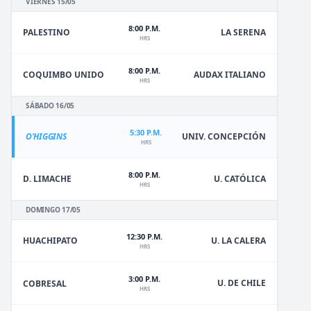
VIERNES 15/05
8:00 P.M.
PALESTINO
LA SERENA
HRS
8:00 P.M.
COQUIMBO UNIDO
AUDAX ITALIANO
HRS
SÁBADO 16/05
5:30 P.M.
O'HIGGINS
UNIV. CONCEPCIÓN
HRS
8:00 P.M.
D. LIMACHE
U. CATÓLICA
HRS
DOMINGO 17/05
12:30 P.M.
HUACHIPATO
U. LA CALERA
HRS
3:00 P.M.
U. DE CHILE
COBRESAL
HRS