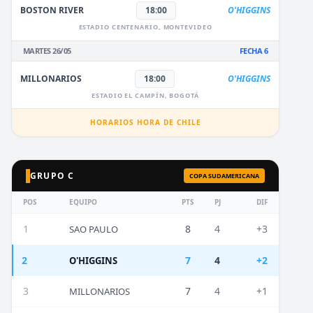
BOSTON RIVER
18:00
O'HIGGINS
ESTADIO CENTENARIO, MONTEVIDEO
MARTES 26/05
FECHA 6
MILLONARIOS
18:00
O'HIGGINS
ESTADIO EL CAMPÍN, BOGOTÁ
HORARIOS HORA DE CHILE
GRUPO C
COPA SUDAMERICANA
POS
EQUIPO
PTS
PJ
DIF
1
8
4
+3
SAO PAULO
2
7
4
+2
O'HIGGINS
3
7
4
+1
MILLONARIOS