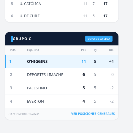
5
U. CATÓLICA
11
7
17
6
U. DE CHILE
11
5
17
GRUPO C
COPA DE LA LIGA
POS
EQUIPO
PTS
PJ
DIF
1
11
5
+4
O'HIGGINS
2
6
5
0
DEPORTES LIMACHE
3
5
5
-2
PALESTINO
4
4
5
-2
EVERTON
VER POSICIONES GENERALES
FUENTE: CAPO DE PROVINCIA