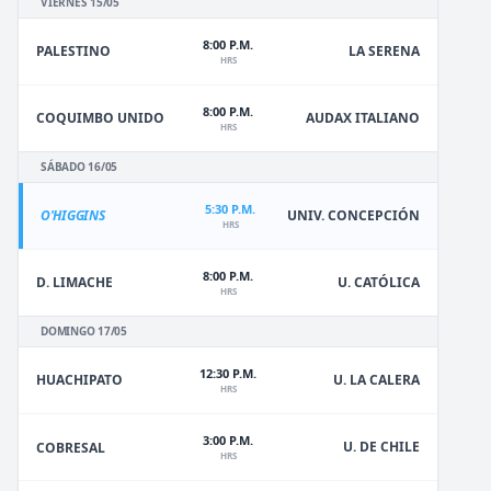
VIERNES 15/05
8:00 P.M.
PALESTINO
LA SERENA
HRS
8:00 P.M.
COQUIMBO UNIDO
AUDAX ITALIANO
HRS
SÁBADO 16/05
5:30 P.M.
O'HIGGINS
UNIV. CONCEPCIÓN
HRS
8:00 P.M.
D. LIMACHE
U. CATÓLICA
HRS
DOMINGO 17/05
12:30 P.M.
HUACHIPATO
U. LA CALERA
HRS
3:00 P.M.
U. DE CHILE
COBRESAL
HRS