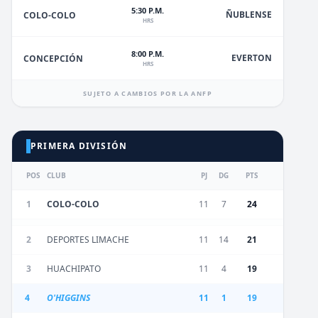
5:30 P.M.
ÑUBLENSE
COLO-COLO
HRS
8:00 P.M.
EVERTON
CONCEPCIÓN
HRS
SUJETO A CAMBIOS POR LA ANFP
PRIMERA DIVISIÓN
POS
CLUB
PJ
DG
PTS
1
COLO-COLO
11
7
24
2
DEPORTES LIMACHE
11
14
21
3
HUACHIPATO
11
4
19
4
O'HIGGINS
11
1
19