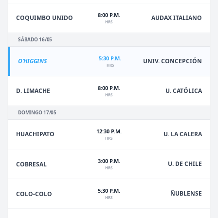
8:00 P.M.
COQUIMBO UNIDO
AUDAX ITALIANO
HRS
SÁBADO 16/05
5:30 P.M.
O'HIGGINS
UNIV. CONCEPCIÓN
HRS
8:00 P.M.
D. LIMACHE
U. CATÓLICA
HRS
DOMINGO 17/05
12:30 P.M.
HUACHIPATO
U. LA CALERA
HRS
3:00 P.M.
U. DE CHILE
COBRESAL
HRS
5:30 P.M.
ÑUBLENSE
COLO-COLO
HRS