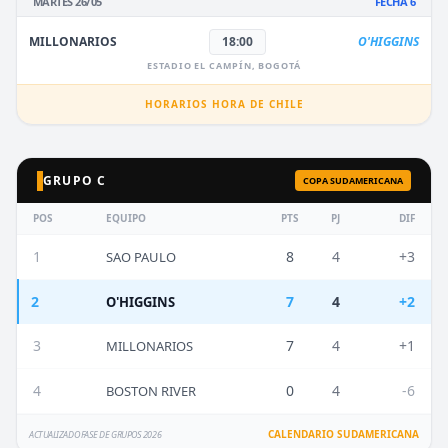
MARTES 26/05
FECHA 6
MILLONARIOS
18:00
O'HIGGINS
ESTADIO EL CAMPÍN, BOGOTÁ
HORARIOS HORA DE CHILE
GRUPO C
COPA SUDAMERICANA
POS
EQUIPO
PTS
PJ
DIF
1
8
4
+3
SAO PAULO
2
7
4
+2
O'HIGGINS
3
7
4
+1
MILLONARIOS
4
0
4
-6
BOSTON RIVER
CALENDARIO SUDAMERICANA
ACTUALIZADO FASE DE GRUPOS 2026