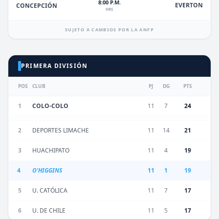
8:00 P.M.
EVERTON
CONCEPCIÓN
HRS
SUJETO A CAMBIOS POR LA ANFP
PRIMERA DIVISIÓN
POS
CLUB
PJ
DG
PTS
1
COLO-COLO
11
7
24
2
DEPORTES LIMACHE
11
14
21
3
HUACHIPATO
11
4
19
4
O'HIGGINS
11
1
19
5
U. CATÓLICA
11
7
17
6
U. DE CHILE
11
5
17