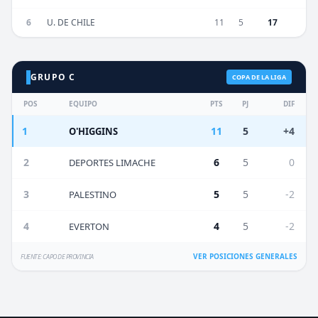
6
U. DE CHILE
11
5
17
GRUPO C
COPA DE LA LIGA
POS
EQUIPO
PTS
PJ
DIF
1
11
5
+4
O'HIGGINS
2
6
5
0
DEPORTES LIMACHE
3
5
5
-2
PALESTINO
4
4
5
-2
EVERTON
VER POSICIONES GENERALES
FUENTE: CAPO DE PROVINCIA