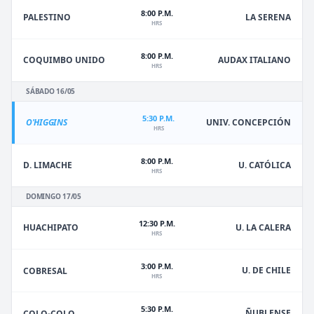
8:00 P.M.
PALESTINO
LA SERENA
HRS
8:00 P.M.
COQUIMBO UNIDO
AUDAX ITALIANO
HRS
SÁBADO 16/05
5:30 P.M.
O'HIGGINS
UNIV. CONCEPCIÓN
HRS
8:00 P.M.
D. LIMACHE
U. CATÓLICA
HRS
DOMINGO 17/05
12:30 P.M.
HUACHIPATO
U. LA CALERA
HRS
3:00 P.M.
U. DE CHILE
COBRESAL
HRS
5:30 P.M.
ÑUBLENSE
COLO-COLO