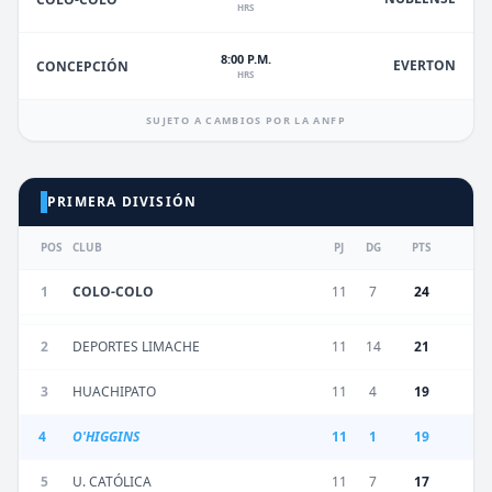
HRS
8:00 P.M.
EVERTON
CONCEPCIÓN
HRS
SUJETO A CAMBIOS POR LA ANFP
PRIMERA DIVISIÓN
POS
CLUB
PJ
DG
PTS
1
COLO-COLO
11
7
24
2
DEPORTES LIMACHE
11
14
21
3
HUACHIPATO
11
4
19
4
O'HIGGINS
11
1
19
5
U. CATÓLICA
11
7
17