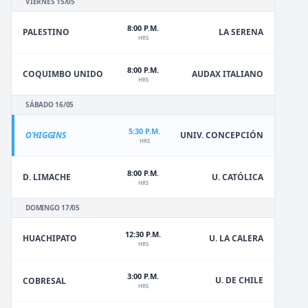
VIERNES 15/05
8:00 P.M.
PALESTINO
LA SERENA
HRS
8:00 P.M.
COQUIMBO UNIDO
AUDAX ITALIANO
HRS
SÁBADO 16/05
5:30 P.M.
O'HIGGINS
UNIV. CONCEPCIÓN
HRS
8:00 P.M.
D. LIMACHE
U. CATÓLICA
HRS
DOMINGO 17/05
12:30 P.M.
HUACHIPATO
U. LA CALERA
HRS
3:00 P.M.
U. DE CHILE
COBRESAL
HRS