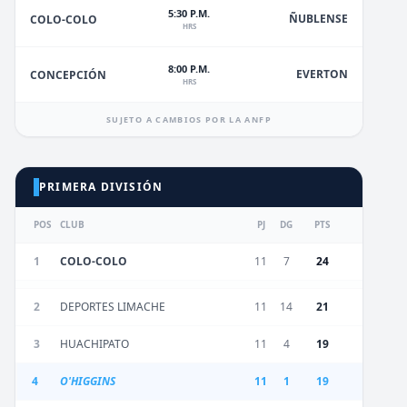
5:30 P.M.
ÑUBLENSE
COLO-COLO
HRS
8:00 P.M.
EVERTON
CONCEPCIÓN
HRS
SUJETO A CAMBIOS POR LA ANFP
PRIMERA DIVISIÓN
POS
CLUB
PJ
DG
PTS
1
COLO-COLO
11
7
24
2
DEPORTES LIMACHE
11
14
21
3
HUACHIPATO
11
4
19
4
O'HIGGINS
11
1
19