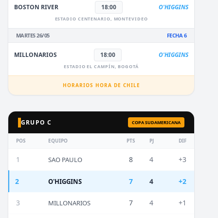
BOSTON RIVER
18:00
O'HIGGINS
ESTADIO CENTENARIO, MONTEVIDEO
MARTES 26/05
FECHA 6
MILLONARIOS
18:00
O'HIGGINS
ESTADIO EL CAMPÍN, BOGOTÁ
HORARIOS HORA DE CHILE
GRUPO C
COPA SUDAMERICANA
POS
EQUIPO
PTS
PJ
DIF
1
8
4
+3
SAO PAULO
2
7
4
+2
O'HIGGINS
3
7
4
+1
MILLONARIOS