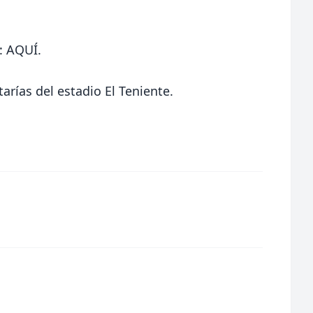
a:
AQUÍ
.
arías del estadio El Teniente.