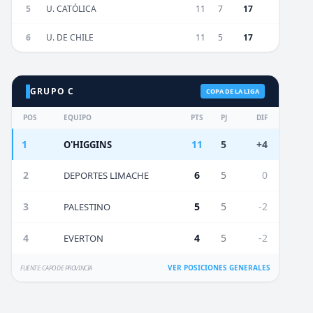
5
U. CATÓLICA
11
7
17
6
U. DE CHILE
11
5
17
GRUPO C
COPA DE LA LIGA
POS
EQUIPO
PTS
PJ
DIF
1
11
5
+4
O'HIGGINS
2
6
5
0
DEPORTES LIMACHE
3
5
5
-2
PALESTINO
4
4
5
-2
EVERTON
VER POSICIONES GENERALES
FUENTE: CAPO DE PROVINCIA