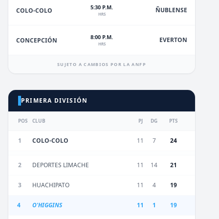
5:30 P.M.
ÑUBLENSE
COLO-COLO
HRS
8:00 P.M.
EVERTON
CONCEPCIÓN
HRS
SUJETO A CAMBIOS POR LA ANFP
PRIMERA DIVISIÓN
POS
CLUB
PJ
DG
PTS
1
COLO-COLO
11
7
24
2
DEPORTES LIMACHE
11
14
21
3
HUACHIPATO
11
4
19
4
O'HIGGINS
11
1
19