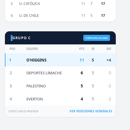
5
U. CATÓLICA
11
7
17
6
U. DE CHILE
11
5
17
GRUPO C
COPA DE LA LIGA
POS
EQUIPO
PTS
PJ
DIF
1
11
5
+4
O'HIGGINS
2
6
5
0
DEPORTES LIMACHE
3
5
5
-2
PALESTINO
4
4
5
-2
EVERTON
VER POSICIONES GENERALES
FUENTE: CAPO DE PROVINCIA