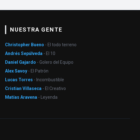
NUESTRA GENTE
Christopher Bueno
- El todo terreno
Andrés Sepúlveda
- El 10
Daniel Gajardo
- Golero del Equipo
Alex Savoy
- El Patrón
Lucas Torres
- Incombustible
Cristian Villaseca
- El Creativo
Matías Aravena
- Leyenda