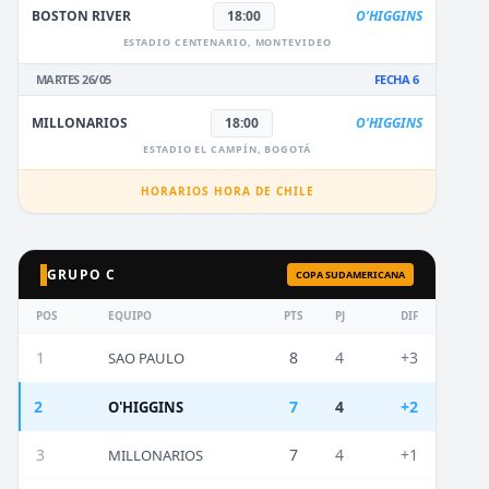
BOSTON RIVER
18:00
O'HIGGINS
ESTADIO CENTENARIO, MONTEVIDEO
MARTES 26/05
FECHA 6
MILLONARIOS
18:00
O'HIGGINS
ESTADIO EL CAMPÍN, BOGOTÁ
HORARIOS HORA DE CHILE
GRUPO C
COPA SUDAMERICANA
POS
EQUIPO
PTS
PJ
DIF
1
8
4
+3
SAO PAULO
2
7
4
+2
O'HIGGINS
3
7
4
+1
MILLONARIOS