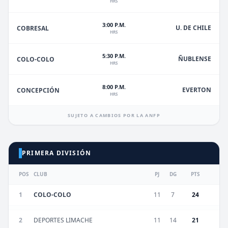
HRS
3:00 P.M.
U. DE CHILE
COBRESAL
HRS
5:30 P.M.
ÑUBLENSE
COLO-COLO
HRS
8:00 P.M.
EVERTON
CONCEPCIÓN
HRS
SUJETO A CAMBIOS POR LA ANFP
PRIMERA DIVISIÓN
POS
CLUB
PJ
DG
PTS
1
COLO-COLO
11
7
24
2
DEPORTES LIMACHE
11
14
21