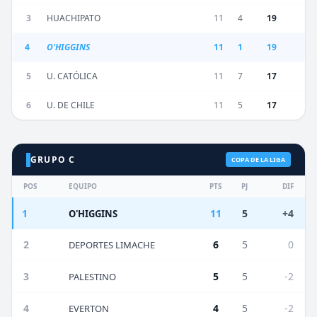
3
HUACHIPATO
11
4
19
4
O'HIGGINS
11
1
19
5
U. CATÓLICA
11
7
17
6
U. DE CHILE
11
5
17
GRUPO C
COPA DE LA LIGA
POS
EQUIPO
PTS
PJ
DIF
1
11
5
+4
O'HIGGINS
2
6
5
0
DEPORTES LIMACHE
3
5
5
-2
PALESTINO
4
4
5
-2
EVERTON