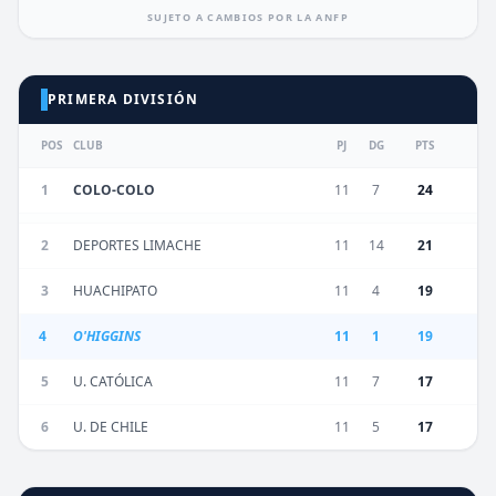
SUJETO A CAMBIOS POR LA ANFP
PRIMERA DIVISIÓN
POS
CLUB
PJ
DG
PTS
1
COLO-COLO
11
7
24
2
DEPORTES LIMACHE
11
14
21
3
HUACHIPATO
11
4
19
4
O'HIGGINS
11
1
19
5
U. CATÓLICA
11
7
17
6
U. DE CHILE
11
5
17