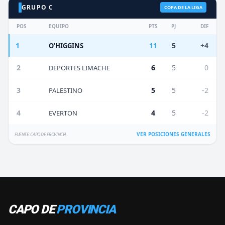
GRUPO C
COPA DE LA LIGA
POS
EQUIPO
PTS
PJ
DIF
1
11
5
+4
O'HIGGINS
2
6
5
0
DEPORTES LIMACHE
3
5
5
-2
PALESTINO
4
4
5
-2
EVERTON
VER POSICIONES GENERALES
FUENTE: CAPO DE PROVINCIA
CAPO DE
PROVINCIA