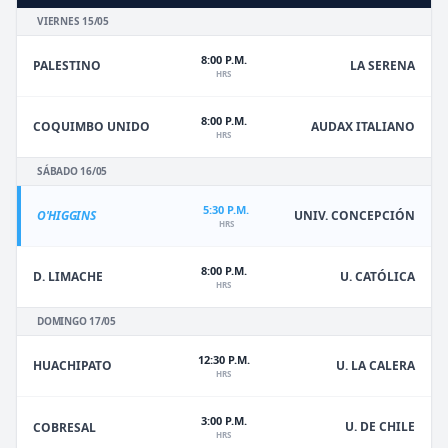
VIERNES 15/05
8:00 P.M.
PALESTINO
LA SERENA
HRS
8:00 P.M.
COQUIMBO UNIDO
AUDAX ITALIANO
HRS
SÁBADO 16/05
5:30 P.M.
O'HIGGINS
UNIV. CONCEPCIÓN
HRS
8:00 P.M.
D. LIMACHE
U. CATÓLICA
HRS
DOMINGO 17/05
12:30 P.M.
HUACHIPATO
U. LA CALERA
HRS
3:00 P.M.
U. DE CHILE
COBRESAL
HRS