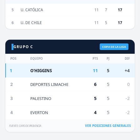
5
U. CATÓLICA
11
7
17
6
U. DE CHILE
11
5
17
GRUPO C
COPA DE LA LIGA
POS
EQUIPO
PTS
PJ
DIF
1
11
5
+4
O'HIGGINS
2
6
5
0
DEPORTES LIMACHE
3
5
5
-2
PALESTINO
4
4
5
-2
EVERTON
VER POSICIONES GENERALES
FUENTE: CAPO DE PROVINCIA