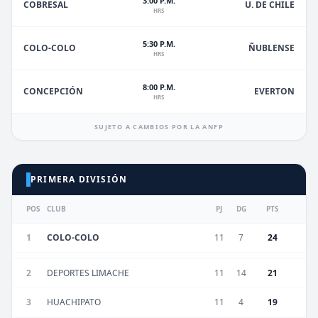
3:00 P.M.
U. DE CHILE
COBRESAL
HRS
5:30 P.M.
ÑUBLENSE
COLO-COLO
HRS
8:00 P.M.
EVERTON
CONCEPCIÓN
HRS
SUJETO A CAMBIOS POR LA ANFP
PRIMERA DIVISIÓN
POS
CLUB
PJ
DG
PTS
1
COLO-COLO
11
7
24
2
DEPORTES LIMACHE
11
14
21
3
HUACHIPATO
11
4
19