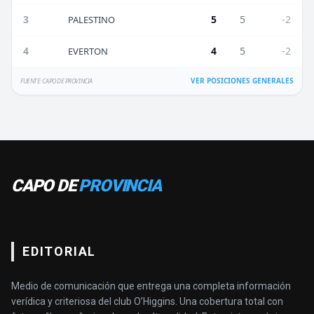
3
5
5
-2
PALESTINO
4
4
5
-2
EVERTON
VER POSICIONES GENERALES
FUENTE: CAPO DE PROVINCIA
CAPO DE
PROVINCIA
EDITORIAL
Medio de comunicación que entrega una completa información
verídica y criteriosa del club O’Higgins. Una cobertura total con