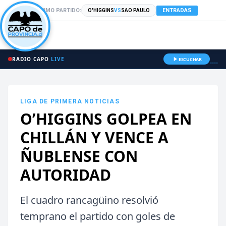
PRÓXIMO PARTIDO:
ENTRADAS
O'HIGGINS
VS
SAO PAULO
RADIO CAPO
LIVE
ESCUCHAR
LIGA DE PRIMERA
NOTICIAS
O’HIGGINS GOLPEA EN
CHILLÁN Y VENCE A
ÑUBLENSE CON
AUTORIDAD
El cuadro rancagüino resolvió
temprano el partido con goles de