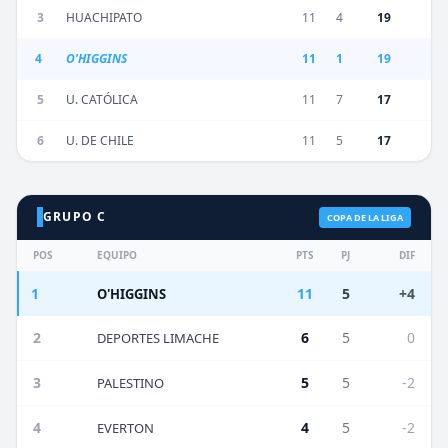
3
HUACHIPATO
11
4
19
4
O'HIGGINS
11
1
19
5
U. CATÓLICA
11
7
17
6
U. DE CHILE
11
5
17
GRUPO C
COPA DE LA LIGA
POS
EQUIPO
PTS
PJ
DIF
1
11
5
+4
O'HIGGINS
2
6
5
0
DEPORTES LIMACHE
3
5
5
-2
PALESTINO
4
4
5
-2
EVERTON