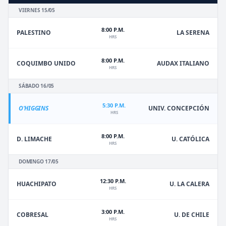
VIERNES 15/05
8:00 P.M.
PALESTINO
LA SERENA
HRS
8:00 P.M.
COQUIMBO UNIDO
AUDAX ITALIANO
HRS
SÁBADO 16/05
5:30 P.M.
O'HIGGINS
UNIV. CONCEPCIÓN
HRS
8:00 P.M.
D. LIMACHE
U. CATÓLICA
HRS
DOMINGO 17/05
12:30 P.M.
HUACHIPATO
U. LA CALERA
HRS
3:00 P.M.
U. DE CHILE
COBRESAL
HRS