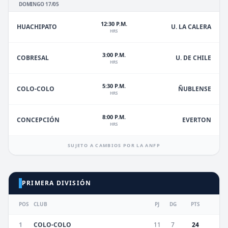
DOMINGO 17/05
12:30 P.M.
HUACHIPATO
U. LA CALERA
HRS
3:00 P.M.
U. DE CHILE
COBRESAL
HRS
5:30 P.M.
ÑUBLENSE
COLO-COLO
HRS
8:00 P.M.
EVERTON
CONCEPCIÓN
HRS
SUJETO A CAMBIOS POR LA ANFP
PRIMERA DIVISIÓN
POS
CLUB
PJ
DG
PTS
1
COLO-COLO
11
7
24