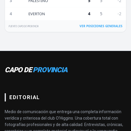
3
5
5
-2
PALESTINO
4
4
5
-2
EVERTON
VER POSICIONES GENERALES
FUENTE: CAPO DE PROVINCIA
CAPO DE
PROVINCIA
EDITORIAL
Medio de comunicación que entrega una completa información
verídica y criteriosa del club O’Higgins. Una cobertura total con
fotografías profesionales y de alta calidad. Entrevistas, crónicas,
reportajes y un completo material audiovisual a la vanguardia