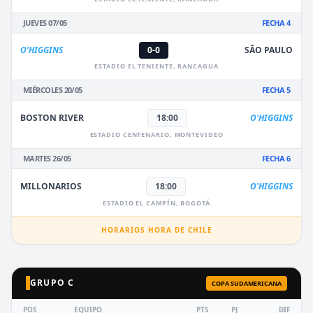
JUEVES 07/05
FECHA 4
O'HIGGINS
0-0
SÃO PAULO
ESTADIO EL TENIENTE, RANCAGUA
MIÉRCOLES 20/05
FECHA 5
BOSTON RIVER
18:00
O'HIGGINS
ESTADIO CENTENARIO, MONTEVIDEO
MARTES 26/05
FECHA 6
MILLONARIOS
18:00
O'HIGGINS
ESTADIO EL CAMPÍN, BOGOTÁ
HORARIOS HORA DE CHILE
GRUPO C
COPA SUDAMERICANA
POS
EQUIPO
PTS
PJ
DIF