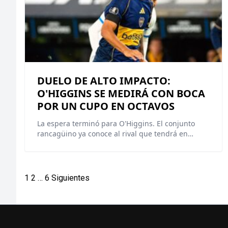
DUELO DE ALTO IMPACTO:
O'HIGGINS SE MEDIRÁ CON BOCA
POR UN CUPO EN OCTAVOS
La espera terminó para O'Higgins. El conjunto
rancagüino ya conoce al rival que tendrá en…
Paginación
1
2
…
6
Siguientes
de
entradas