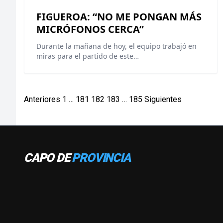
FIGUEROA: “NO ME PONGAN MÁS
MICRÓFONOS CERCA”
Durante la mañana de hoy, el equipo trabajó en
miras para el partido de este…
Paginación
Anteriores
1
…
181
182
183
…
185
Siguientes
de
entradas
CAPO DE
PROVINCIA