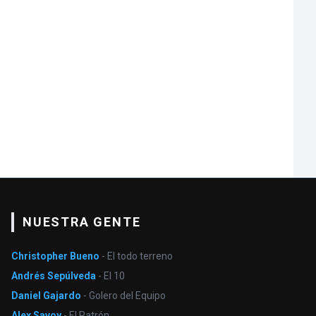
NUESTRA GENTE
Christopher Bueno
- El todo terreno
Andrés Sepúlveda
- El 10
Daniel Gajardo
- Golero del Equipo
Alex Savoy
- El Patrón