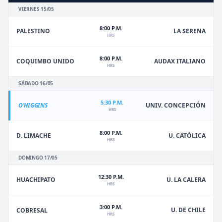
VIERNES 15/05
8:00 P.M.
PALESTINO
LA SERENA
HRS
8:00 P.M.
COQUIMBO UNIDO
AUDAX ITALIANO
HRS
SÁBADO 16/05
5:30 P.M.
O'HIGGINS
UNIV. CONCEPCIÓN
HRS
8:00 P.M.
D. LIMACHE
U. CATÓLICA
HRS
DOMINGO 17/05
12:30 P.M.
HUACHIPATO
U. LA CALERA
HRS
3:00 P.M.
U. DE CHILE
COBRESAL
HRS