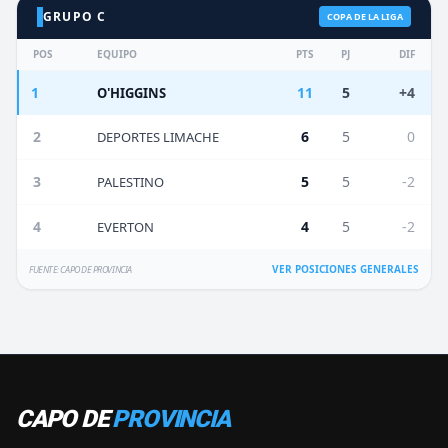
GRUPO C
COPA DE LA LIGA
POS
EQUIPO
PTS
PJ
DIF
1
11
5
+4
O'HIGGINS
2
6
5
0
DEPORTES LIMACHE
3
5
5
-2
PALESTINO
4
4
5
-2
EVERTON
VER POSICIONES GENERALES
FUENTE: CAPO DE PROVINCIA
CAPO DE
PROVINCIA