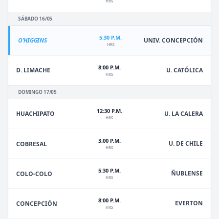
HRS
SÁBADO 16/05
5:30 P.M.
O'HIGGINS
UNIV. CONCEPCIÓN
HRS
8:00 P.M.
D. LIMACHE
U. CATÓLICA
HRS
DOMINGO 17/05
12:30 P.M.
HUACHIPATO
U. LA CALERA
HRS
3:00 P.M.
U. DE CHILE
COBRESAL
HRS
5:30 P.M.
ÑUBLENSE
COLO-COLO
HRS
8:00 P.M.
EVERTON
CONCEPCIÓN
HRS